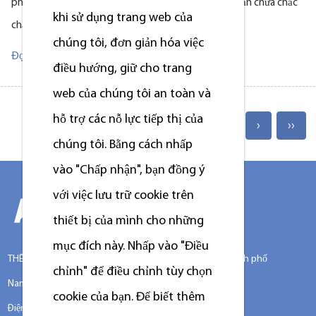
phí mở rộng ngày càng tăng. Môi trường thị trường vẫn chưa chắc
khi sử dụng trang web của
chắn. Ngày càng nhiều máy giặt khô chủ sở hữ...
chúng tôi, đơn giản hóa việc
Đọc Thêm
điều hướng, giữ cho trang
web của chúng tôi an toàn và
hỗ trợ các nỗ lực tiếp thị của
1
2
3
4
5
›
››
chúng tôi. Bằng cách nhấp
vào "Chấp nhận", bạn đồng ý
với việc lưu trữ cookie trên
thiết bị của mình cho những
mục đích này. Nhấp vào "Điều
THÊM:Số 388 đường Xinggang, huyện Chongchuan, thành phố
chỉnh" để điều chỉnh tùy chọn
Nam Thông, 226000, tỉnh Giang Tô, Trung Quốc.
cookie của bạn. Để biết thêm
Điện thoại: +86-13917089379