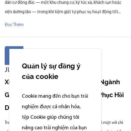
dân cư đông đúc — một khu chung cư, ký túc xá, khách sạn hoặc
viện dưỡng lão — trong khi tiệm giặt tự phục vụ hoạt động tốt...
Đọc Thêm
16
Quản lý sự đồng ý
JUL
của cookie
Xu Hướng Phát Triển Mới Trong Ngành
Giặt Khô: Nâng Cấp Dịch Vụ Và Phục Hồi
Cookie mang đến cho bạn trải
Dựa Trên Công Nghệ
nghiệm được cá nhân hóa,
tệp Сookie giúp chúng tôi
Trong những năm gần đây, các cửa hàng vật lý phải đối mặt với chi
nâng cao trải nghiệm của bạn