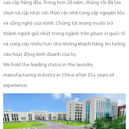
sở giặt là trong khuôn viên trường, tiệm giặt là tự phục vụ tại khách
cao cấp hàng đầu. Trong hơn 20 năm, chúng tôi đã lựa
sạn/căn hộ, v.v. Họ cung cấp cho nhiều nhóm dân cư đa dạng dịch vụ
chọn và cập nhật cẩn thận các nhà cung cấp nguyên liệu
giặt là nhanh chóng, tiện lợi, cải thiện đáng kể chất lượng cuộc sống.
và công nghệ của mình. Chúng tôi mong muốn trở
thành người giỏi nhất trong ngành trên phạm vi quốc tế
và cung cấp nhiều hơn cho những khách hàng tin tưởng
vào hoạt động kinh doanh của họ.
We hold the leading status in the laundry
manufacturing industry in China after 25+ years of
experience.