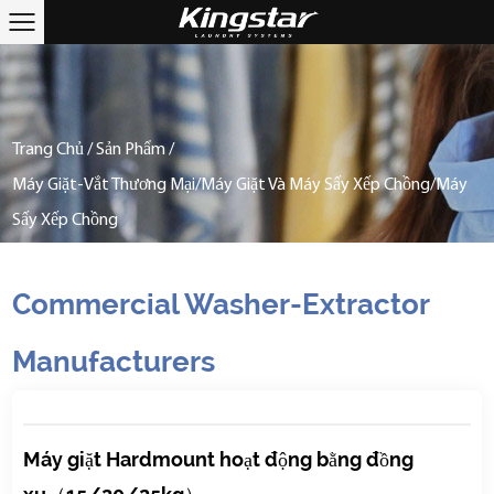
Trang Chủ
/
Sản Phẩm
/
Máy Giặt-Vắt Thương Mại/Máy Giặt Và Máy Sấy Xếp Chồng/Máy
Sấy Xếp Chồng
Commercial Washer-Extractor
Manufacturers
Máy giặt Hardmount hoạt động bằng đồng