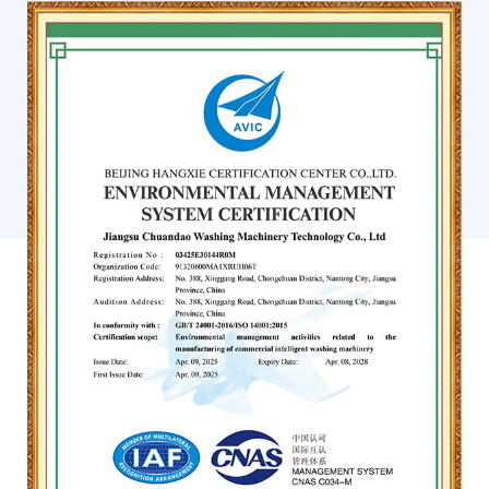
trong quá trình sấy và tăng lợi nhuận cho người vận hành.
Các tính năng an toàn bao gồm khóa cửa điện tử chỉ mở sau khi trống
dừng hoàn toàn, bảo vệ người dùng. Hộp kiểm soát tiền xu kết hợp thiết
kế chống cạy để bảo vệ doanh thu của nhà cung cấp dịch vụ.
Máy sấy thương mại:
Máy sấy thương mại Kingstar cung cấp nhiều cấu
hình: máy sấy vận hành bằng đồng xu đơn, máy sấy có thể xếp chồng lên
nhau và tổ hợp máy giặt-sấy có thể xếp chồng lên nhau (máy giặt bên
dưới, máy sấy bên trên). Dòng sản phẩm này phù hợp với những hạn chế
về không gian và cách bố trí phòng giặt khác nhau.
Trống bằng thép không gỉ 304 có bề mặt nhẵn để giảm thiểu sự mài mòn
của vải và kéo dài tuổi thọ của thiết bị. Điều khiển màn hình cảm ứng
cung cấp khả năng vận hành trực quan với các chương trình sấy tự động
được tải sẵn. Chỉ cần chọn chương trình phù hợp với loại vải để bắt đầu
sấy khô bằng một chạm. Trống tuân theo thiết kế tỷ lệ tải 1:20; thể tích
rộng rãi của nó cho phép quần áo nhào lộn tự do, nâng cao hiệu quả sấy
khô và giảm nếp nhăn.