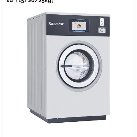
xu（15/20/25kg）