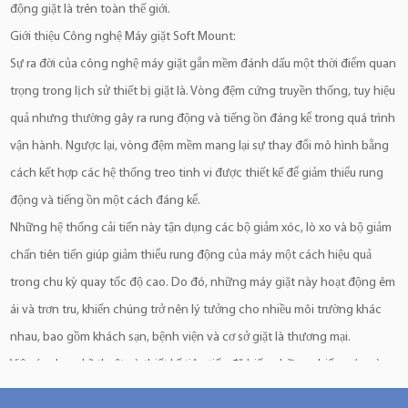
động giặt là trên toàn thế giới.
Giới thiệu Công nghệ Máy giặt Soft Mount:
Sự ra đời của công nghệ máy giặt gắn mềm đánh dấu một thời điểm quan
trọng trong lịch sử thiết bị giặt là. Vòng đệm cứng truyền thống, tuy hiệu
quả nhưng thường gây ra rung động và tiếng ồn đáng kể trong quá trình
vận hành. Ngược lại, vòng đệm mềm mang lại sự thay đổi mô hình bằng
cách kết hợp các hệ thống treo tinh vi được thiết kế để giảm thiểu rung
động và tiếng ồn một cách đáng kể.
Những hệ thống cải tiến này tận dụng các bộ giảm xóc, lò xo và bộ giảm
chấn tiên tiến giúp giảm thiểu rung động của máy một cách hiệu quả
trong chu kỳ quay tốc độ cao. Do đó, những máy giặt này hoạt động êm
ái và trơn tru, khiến chúng trở nên lý tưởng cho nhiều môi trường khác
nhau, bao gồm khách sạn, bệnh viện và cơ sở giặt là thương mại.
Việc áp dụng kỹ thuật và thiết kế tiên tiến đã biến những chiếc máy này
thành những cỗ máy đáng tin cậy có khả năng mang lại hiệu suất vượt