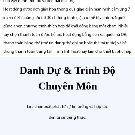
bảo vận hành trơn tru và kéo dài tuổi thọ.
Hoạt động được đơn giản hóa thông qua giao diện màn hình cảm ứng 7
inch có khả năng lưu trữ 30 chương trình giặt có thể tùy chỉnh. Người
dùng chọn chương trình thích hợp để khởi động bằng một chạm. Nhiều
tùy chọn thanh toán được hỗ trợ: hoạt động bằng tiền xu, quét mã QR,
thanh toán bằng thẻ (thẻ tín dụng/thẻ ghi nợ hoặc thẻ trả trước) và hệ
thống thanh toán trung tâm. Tính linh hoạt này làm cho thiết bị phù hợp
với các tiệm giặt là, chung cư, trường học, bệnh viện và nhiều cơ sở khác.
Danh Dự & Trình Độ
Hỗ trợ đa ngôn ngữ (bao gồm tiếng Anh, tiếng Nhật và tiếng Pháp) phục
vụ các nhóm người dùng đa dạng, nâng cao sự thuận tiện đồng thời
Chuyên Môn
mang lại sự linh hoạt chưa từng có và giảm chi phí vận hành cho các
nhà cung cấp dịch vụ.
Tốc độ khử nước cao làm giảm đáng kể thời gian và chi phí sấy tiếp theo.
Lựa chọn xuất phát từ sự tin tưởng và hợp tác
Động cơ chính được sản xuất theo yêu cầu của một công ty niêm yết,
đến từ sự trung thực.
mang lại hiệu suất vượt trội. Với hệ số lực G 300G, nó giảm thiểu độ ẩm
còn sót lại trong quần áo một cách hiệu quả, giảm mức tiêu thụ nhiệt