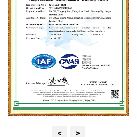
dụng.
Ngoài ra, Kingstar còn cung cấp máy giặt nghiêng trước 100kg và 120kg.
Những máy này có chức năng xả nghiêng, giúp việc dỡ đồ vải trở nên dễ
dàng hơn đáng kể. Thiết kế này giúp tránh phải kéo mạnh, do đó ngăn
ngừa hư hỏng có thể xảy ra đối với khăn trải giường.
Previous
Next