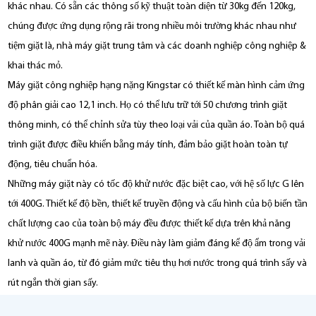
khác nhau. Có sẵn các thông số kỹ thuật toàn diện từ 30kg đến 120kg,
chúng được ứng dụng rộng rãi trong nhiều môi trường khác nhau như
tiệm giặt là, nhà máy giặt trung tâm và các doanh nghiệp công nghiệp &
khai thác mỏ.
Máy giặt công nghiệp hạng nặng Kingstar có thiết kế màn hình cảm ứng
độ phân giải cao 12,1 inch. Họ có thể lưu trữ tới 50 chương trình giặt
thông minh, có thể chỉnh sửa tùy theo loại vải của quần áo. Toàn bộ quá
trình giặt được điều khiển bằng máy tính, đảm bảo giặt hoàn toàn tự
động, tiêu chuẩn hóa.
Những máy giặt này có tốc độ khử nước đặc biệt cao, với hệ số lực G lên
tới 400G. Thiết kế độ bền, thiết kế truyền động và cấu hình của bộ biến tần
chất lượng cao của toàn bộ máy đều được thiết kế dựa trên khả năng
khử nước 400G mạnh mẽ này. Điều này làm giảm đáng kể độ ẩm trong vải
lanh và quần áo, từ đó giảm mức tiêu thụ hơi nước trong quá trình sấy và
rút ngắn thời gian sấy.
Trống bên trong, xi lanh bên ngoài và tất cả các bộ phận tiếp xúc với