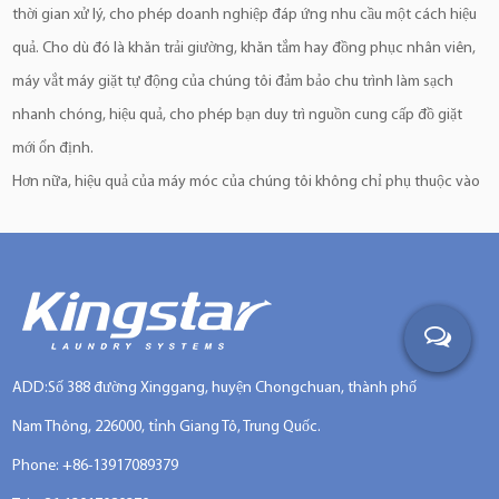
thời gian xử lý, cho phép doanh nghiệp đáp ứng nhu cầu một cách hiệu
quả. Cho dù đó là khăn trải giường, khăn tắm hay đồng phục nhân viên,
máy vắt máy giặt tự động của chúng tôi đảm bảo chu trình làm sạch
nhanh chóng, hiệu quả, cho phép bạn duy trì nguồn cung cấp đồ giặt
mới ổn định.
Hơn nữa, hiệu quả của máy móc của chúng tôi không chỉ phụ thuộc vào
tốc độ; đó cũng là về tối ưu hóa tài nguyên. Những máy vắt này được
thiết kế để tối đa hóa hiệu quả sử dụng nước và năng lượng, góp phần
tiết kiệm vận hành và thân thiện với môi trường. Bằng cách quản lý tài
nguyên một cách thông minh, máy móc của chúng tôi giảm thiểu lãng
phí đồng thời mang lại kết quả đặc biệt một cách nhất quán.
Hãy tưởng tượng một cơ sở giặt là hoạt động liền mạch, đảm bảo độ tin
ADD:Số 388 đường Xinggang, huyện Chongchuan, thành phố
cậy, tốc độ và hiệu quả sử dụng tài nguyên—đây chính xác là những gì
Nam Thông, 226000, tỉnh Giang Tô, Trung Quốc.
máy vắt máy giặt tự động của chúng tôi hứa hẹn.
Phone: +86-13917089379
Hơn nữa, việc tích hợp chương trình nâng cao và giao diện thân thiện