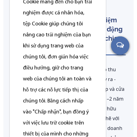
Cookie mang đến cho bạn trải
nghiệm được cá nhân hóa,
Làm thế nào để vận hành một tiệm
tệp Сookie giúp chúng tôi
giặt tự động thành công
: Hoạt động
nâng cao trải nghiệm của bạn
hàng ngày và thói quen phân chia
khi sử dụng trang web của
các cửa hàng có lợi nhuận
chúng tôi, đơn giản hóa việc
điều hướng, giữ cho trang
Ngành giặt tự động nổi tiếng là ngành có thu
nhập bán thụ động, và điều đó có thể xảy ra -
web của chúng tôi an toàn và
nhưng chỉ sau khi hệ thống được thiết lập và cửa
hỗ trợ các nỗ lực tiếp thị của
hàng đạt đến hoạt động ổn định. Trong 1–2 năm
chúng tôi. Bằng cách nhấp
đầu tiên, sự tham gia tích cực của chủ sở hữu
vào "Chấp nhận", bạn đồng ý
vào hoạt động có mối tương quan chặt chẽ với
với việc lưu trữ cookie trên
việc giữ chân khách hàng và tăng trưởng doanh
thiết bị của mình cho những