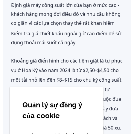
Định giá máy công suất lớn của bạn ở mức cao -
khách hàng mong đợi điều đó và nhu cầu không
co giãn vì các lựa chọn thay thế rất khan hiếm
Kiểm tra giá chiết khấu ngoài giờ cao điểm để sử
dụng thoải mái suốt cả ngày
Khoảng giá điển hình cho các tiệm giặt là tự phục
vụ ở Hoa Kỳ vào năm 2024 là từ
$2,50–$4,50 cho
một tải nhỏ
lên đến
$8–$15 cho chu kỳ công suất
lớn
. Đừng định giá thấp — một tiệm giặt tự
động chỉ cạnh tranh về giá cũng là một cuộc đua
Quản lý sự đồng ý
xuống đáy và khách hàng trong ngành này đưa
của cookie
ra quyết định chủ yếu dựa trên khoảng cách và
độ sạch sẽ, chứ không phải chênh lệch giá 50 xu.