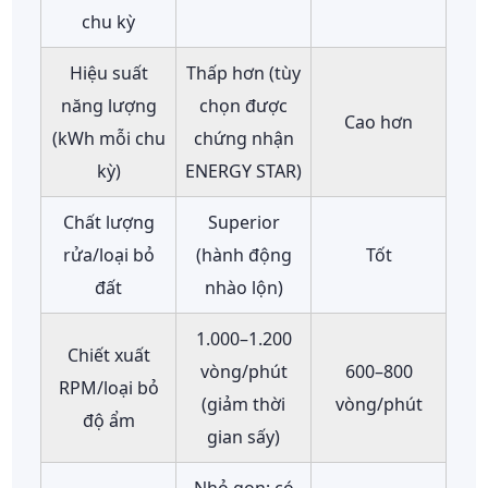
chu kỳ
Hiệu suất
Thấp hơn (tùy
năng lượng
chọn được
Cao hơn
(kWh mỗi chu
chứng nhận
kỳ)
ENERGY STAR)
Chất lượng
Superior
rửa/loại bỏ
(hành động
Tốt
đất
nhào lộn)
1.000–1.200
Chiết xuất
vòng/phút
600–800
RPM/loại bỏ
(giảm thời
vòng/phút
độ ẩm
gian sấy)
Nhỏ gọn; có